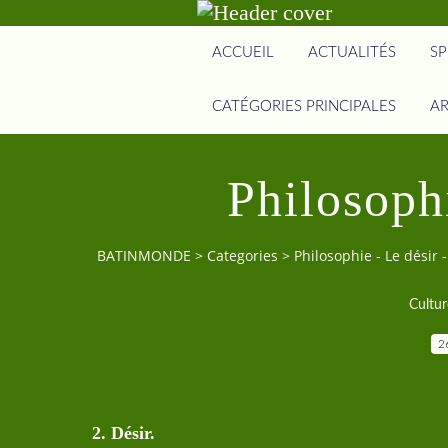
ACCUEIL
ACTUALITÉS
SP
CATÉGORIES PRINCIPALES
AR
Philosophi
BATINMONDE
>
Categories
>
Philosophie - Le désir -
Cultur
2
2. Désir.