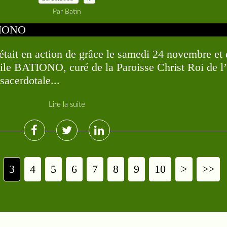
Par Batin
tait en action de grâce le samedi 24 novembre et
ile BATIONO, curé de la Paroisse Christ Roi de l
sacerdotale...
Lire la suite
3
4
5
6
7
8
9
10
20
30
>
>>