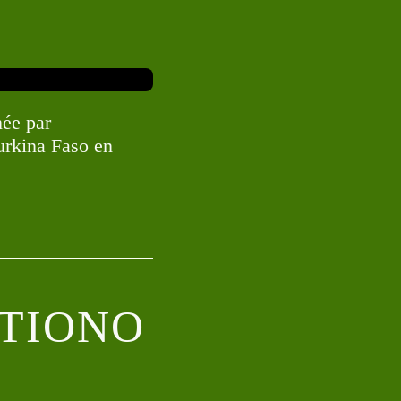
née par
Burkina Faso en
BATIONO