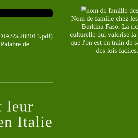
Nom de famille chez les
Burkina Faso. La ri
culturelle qui valorise l
EDIAS%202015.pdf)
que l'on est en train de 
 Palabre de
des lois faciles
 leur
en Italie