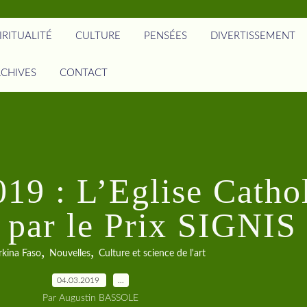
IRITUALITÉ
CULTURE
PENSÉES
DIVERTISSEMENT
CHIVES
CONTACT
9 : L’Eglise Catho
e par le Prix SIGNIS
,
,
rkina Faso
Nouvelles
Culture et science de l'art
04.03.2019
…
Par Augustin BASSOLE