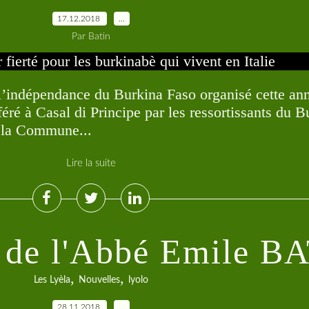
17.12.2018
…
Par Batin
l’indépendance du Burkina Faso organisé cette an
féré à Casal di Principe par les ressortissants du 
e la Commune...
Lire la suite
e de l'Abbé Emile 
,
,
Les Lyèla
Nouvelles
lyolo
28.11.2018
…