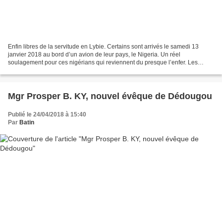
Enfin libres de la servitude en Lybie. Certains sont arrivés le samedi 13
janvier 2018 au bord d’un avion de leur pays, le Nigeria. Un réel
soulagement pour ces nigérians qui reviennent du presque l’enfer. Les
autorités de leurs pays ont tenu leur parole...
Mgr Prosper B. KY, nouvel évêque de Dédougou
Publié le 24/04/2018 à 15:40
Par
Batin