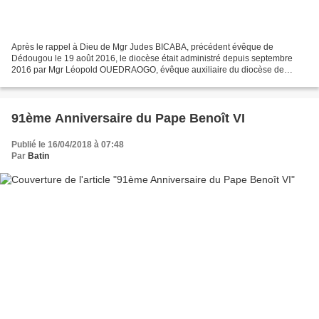
Après le rappel à Dieu de Mgr Judes BICABA, précédent évêque de
Dédougou le 19 août 2016, le diocèse était administré depuis septembre
2016 par Mgr Léopold OUEDRAOGO, évêque auxiliaire du diocèse de
Ouagadougou. Après deux années d’attente, le diocèse...
91ème Anniversaire du Pape Benoît VI
Publié le 16/04/2018 à 07:48
Par
Batin