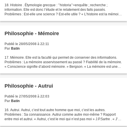
18. Histoire . Étymologie grecque : ’’historia’’=enquête ; recherche ;
information. Elle est donc l’étude et le relatement des faits passés.
Problèmes : Est-elle une science ? Est-elle utile ? « L’histoire est la mémoire
collective des peuples. » KI Zerbo....
Philosophie - Mémoire
Publié le 28/05/2008 à 22:11
Par
Batin
17. Mémoire. Elle est la faculté qui permet de conserver des informations.
Problèmes : La mémoire asservissement au passé ? Fiabilité de la mémoire.
« Conscience signifie d’abord mémoire. » Bergson. « La mémoire est une
reconstruction du passé par l’intelligence....
Philosophie - Autrui
Publié le 27/05/2008 à 22:03
Par
Batin
16. Autrui. Autrui, c’est tout autre homme que moi, c’est les autres.
Problèmes : Sa connaissance. Autrui comme autre moi-même ? Rapport
entre moi et autrui. « Autrui, c’est le moi qui n’est pas moi » J.P.Sartre . « J’ai
besoin de la méditation d’autrui...