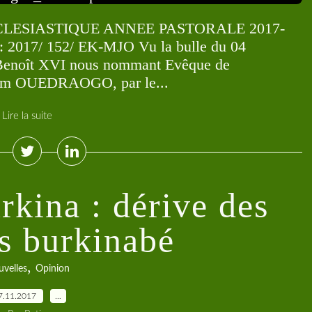
ESIASTIQUE ANNEE PASTORALE 2017-
17/ 152/ EK-MJO Vu la bulle du 04
 Benoît XVI nous nommant Evêque de
him OUEDRAOGO, par le...
Lire la suite
kina : dérive des
és burkinabé
,
velles
Opinion
7.11.2017
…