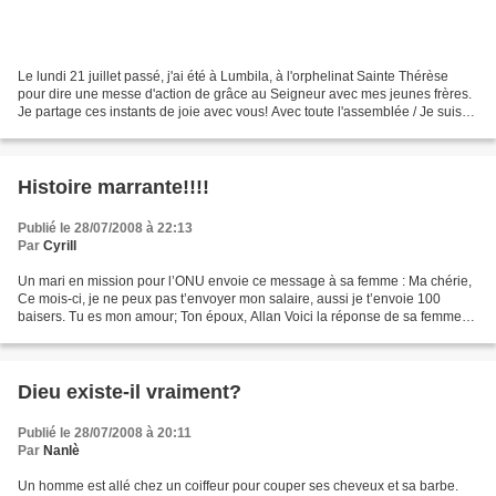
Le lundi 21 juillet passé, j'ai été à Lumbila, à l'orphelinat Sainte Thérèse
pour dire une messe d'action de grâce au Seigneur avec mes jeunes frères.
Je partage ces instants de joie avec vous! Avec toute l'assemblée / Je suis
en vert au beau milieu Avec...
Histoire marrante!!!!
Publié le 28/07/2008 à 22:13
Par
Cyrill
Un mari en mission pour l’ONU envoie ce message à sa femme : Ma chérie,
Ce mois-ci, je ne peux pas t’envoyer mon salaire, aussi je t’envoie 100
baisers. Tu es mon amour; Ton époux, Allan Voici la réponse de sa femme
quelques jours plus tard: Mon amour...
Dieu existe-il vraiment?
Publié le 28/07/2008 à 20:11
Par
Nanlè
Un homme est allé chez un coiffeur pour couper ses cheveux et sa barbe.