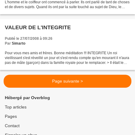
L'homme et le coiffeur ont commencé à parler. Ils ont parlé de tant de choses
et de divers sujets. Quand ils ont par la suite touché au sujet de Dieu, le
coiffeur dit : -Je ne crois...
VALEUR DE L'INTEGRITE
Publié le 27/07/2008 à 09:26
Par
Simarto
Pour vous mes amis et frères. Bonne méditation !!! INTEGRITE Un roi
vieillissant s'est réveillé un jour et s'est rendu compte qu'en mourant il n'aura
pas de mâle (garçon) dans la famille royale pour le remplacer. > Il était le
dernier garçon (mâle) dans...
Page suivante >
Hébergé par Overblog
Top articles
Pages
Contact