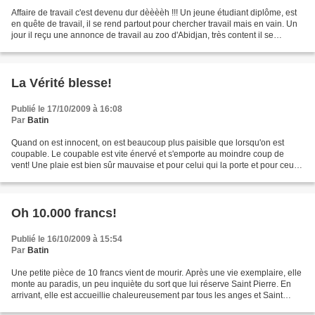
Affaire de travail c'est devenu dur dèèèèh !!! Un jeune étudiant diplôme, est
en quête de travail, il se rend partout pour chercher travail mais en vain. Un
jour il reçu une annonce de travail au zoo d'Abidjan, très content il se
précipitait le lendemain...
La Vérité blesse!
Publié le 17/10/2009 à 16:08
Par
Batin
Quand on est innocent, on est beaucoup plus paisible que lorsqu'on est
coupable. Le coupable est vite énervé et s'emporte au moindre coup de
vent! Une plaie est bien sûr mauvaise et pour celui qui la porte et pour ceux
qui la voient; Cependant quand on...
Oh 10.000 francs!
Publié le 16/10/2009 à 15:54
Par
Batin
Une petite pièce de 10 francs vient de mourir. Après une vie exemplaire, elle
monte au paradis, un peu inquiète du sort que lui réserve Saint Pierre. En
arrivant, elle est accueillie chaleureusement par tous les anges et Saint
Pierre en personne l'embrasse...