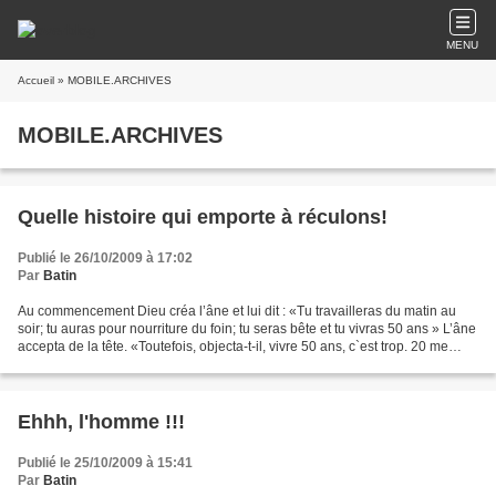
MENU
Accueil
» MOBILE.ARCHIVES
MOBILE.ARCHIVES
Quelle histoire qui emporte à réculons!
Publié le 26/10/2009 à 17:02
Par
Batin
Au commencement Dieu créa l’âne et lui dit : «Tu travailleras du matin au
soir; tu auras pour nourriture du foin; tu seras bête et tu vivras 50 ans » L’âne
accepta de la tête. «Toutefois, objecta-t-il, vivre 50 ans, c`est trop. 20 me
suffiront. Dieu dit:D´accord!...
Ehhh, l'homme !!!
Publié le 25/10/2009 à 15:41
Par
Batin