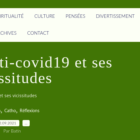
IRITUALITÉ
CULTURE
PENSÉES
DIVERTISSEMENT
CHIVES
CONTACT
ti-covid19 et ses
ssitudes
et ses vicissitudes
,
,
n
Catho
Réflexions
2.09.2021
…
Par Batin