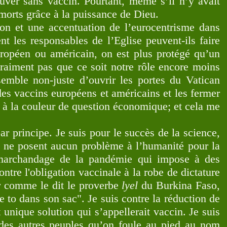
uver sans vaccin. Pourtant, même s’il n’y avait
morts grâce à la puissance de Dieu.
ion et une accentuation de l’eurocentrisme dans
nt les responsables de l’Eglise peuvent-ils faire
ropéen ou américain, on est plus protégé qu’un
vraiment pas que ce soit notre rôle encore moins
emble non-juste d’ouvrir les portes du Vatican
es vaccins européens et américains et les fermer
à la couleur de question économique; et cela me
rincipe. Je suis pour le succès de la science,
ui ne posent aucun problème à l’humanité pour la
e marchandage de la pandémie qui impose à des
ntre l'obligation vaccinale à la robe de dictature
ar comme le dit le proverbe
lyel
du Burkina Faso,
e to dans son sac". Je suis contre la réduction de
 unique solution qui s’appellerait vaccin. Je suis
s des autres peuples qu’on foule au pied au nom