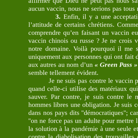
affirmer que Dieu ne peut pas nous sa
aucun vaccin, nous ne serions pas tous 
3.
Enfin, il y a une acceptat
l’attitude de certains chrétiens. Comme
comprendre qu’en faisant un vaccin eu
vaccin chinois ou russe ? Je ne crois 
notre domaine. Voilà pourquoi il me s
uniquement aux personnes qui ont fait d
aux autres au nom d’un
« Green Pass »
semble tellement évident.
Je ne suis pas contre le vaccin par p
quand celle-ci utilise des matériaux q
sauver. Par contre, je suis contre l
hommes libres une obligation. Je suis co
dans nos pays dits ''démocratiques''; c
''on ne force pas un adulte pour mettre l
la solution à la pandémie à une seule et
contre la diabolisation des trouvaille