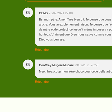
G
GEMS
23/09/2021 22:08
Bsr mon père. Amen.Très bien dit. Je pense que vous a
article. Vous avez pleinement raison. Je pense que l'ég
de mère et de protectrice jusqu'à même imposer ca pou
honteux. Vraiment que Dieu nous sauve comme vous l'ave
Dieu vous bénisse.
Répondre
G
Geoffrey Mugeni Mucani
23/09/2021 20:53
Merci beaucoup mon frère choco pour cette belle artic
Répondre