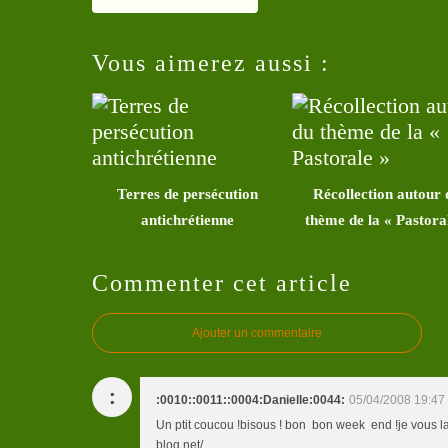
Vous aimerez aussi :
Terres de persécution
Récollection autour 
antichrétienne
thème de la « Pastora
Commenter cet article
Ajouter un commentaire
:
:0010::0011::0004:Danielle:0044:
05/04/2008 19:47
Un ptit coucou !bisous ! bon bon week end !je vous la
blog.net/