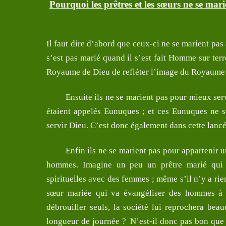
Pourquoi les prêtres et les sœurs ne se mari
Il faut dire d’abord que ceux-ci ne se marient pas
s’est pas marié quand il s’est fait Homme sur ter
Royaume de Dieu de refléter l’image du Royaume o
Ensuite ils ne se marient pas pour mieux ser
étaient appelés Eunuques ; et ces Eunuques ne
servir Dieu. C’est donc également dans cette lancée
Enfin ils ne se marient pas pour appartenir 
hommes. Imagine un peu un prêtre marié qui év
spirituelles avec des femmes ; même s’il n’y a rie
sœur mariée qui va évangéliser des hommes à d
débrouiller seuls, la société lui reprochera bea
longueur de journée ?
N’est-il donc pas bon que 