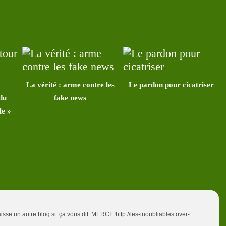
La vérité : arme contre les
Le pardon pour cicatriser
du
fake news
le »
isse un autre blog si ça vous dit MERCI !http://les-inoubliables.over-