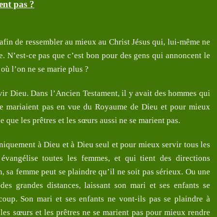
ent pas ?
 afin de ressembler au mieux au Christ Jésus qui, lui-même ne
re. N’est-ce pas que c’est bon pour des gens qui annoncent le
ù l’on ne se marie plus ?
vir Dieu. Dans l’Ancien Testament, il y avait des hommes qui
 se mariaient pas en vue du Royaume de Dieu et pour mieux
 que les prêtres et les sœurs aussi ne se marient pas.
uniquement à Dieu et à Dieu seul et pour mieux servir tous les
angélise toutes les femmes, et qui tient des directions
n, sa femme peut se plaindre qu’il ne soit pas sérieux. Ou une
es grandes distances, laissant son mari et ses enfants se
ucoup. Son mari et ses enfants ne vont-ils pas se plaindre à
les sœurs et les prêtres ne se marient pas pour mieux rendre