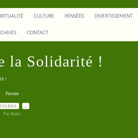
IRITUALITÉ
CULTURE
PENSÉES
DIVERTISSEMENT
CHIVES
CONTACT
 la Solidarité !
té !
Pensée
2.11.2013
…
Par Batin