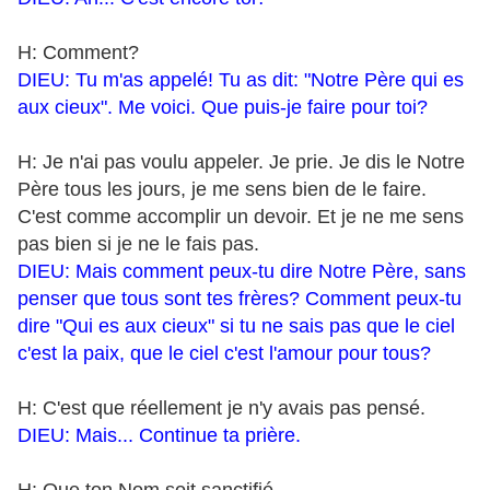
H: Comment?
DIEU: Tu m'as appelé! Tu as dit: "Notre Père qui es
aux cieux". Me voici. Que puis-je faire pour toi?
H: Je n'ai pas voulu appeler. Je prie. Je dis le Notre
Père tous les jours, je me sens bien de le faire.
C'est comme accomplir un devoir. Et je ne me sens
pas bien si je ne le fais pas.
DIEU: Mais comment peux-tu dire Notre Père, sans
penser que tous sont tes frères? Comment peux-tu
dire "Qui es aux cieux" si tu ne sais pas que le ciel
c'est la paix, que le ciel c'est l'amour pour tous?
H: C'est que réellement je n'y avais pas pensé.
DIEU: Mais... Continue ta prière.