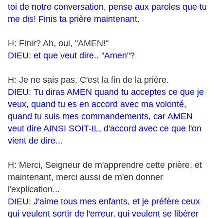
toi de notre conversation, pense aux paroles que tu
me dis! Finis ta prière maintenant.
H: Finir? Ah, oui, "AMEN!"
DIEU: et que veut dire.. "Amen"?
H: Je ne sais pas. C'est la fin de la prière.
DIEU: Tu diras AMEN quand tu acceptes ce que je
veux, quand tu es en accord avec ma volonté,
quand tu suis mes commandements, car AMEN
veut dire AINSI SOIT-IL, d'accord avec ce que l'on
vient de dire...
H: Merci, Seigneur de m'apprendre cette prière, et
maintenant, merci aussi de m'en donner
l'explication...
DIEU: J'aime tous mes enfants, et je préfère ceux
qui veulent sortir de l'erreur, qui veulent se libérer