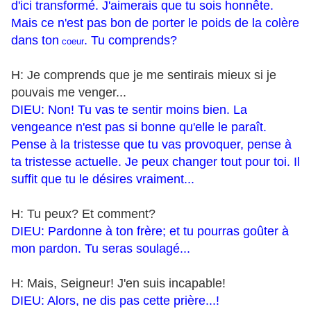
d'ici transformé. J'aimerais que tu sois honnête.
Mais ce n'est pas bon de porter le poids de la colère
dans ton
. Tu comprends?
coeur
H: Je comprends que je me sentirais mieux si je
pouvais me venger...
DIEU: Non! Tu vas te sentir moins bien. La
vengeance n'est pas si bonne qu'elle le paraît.
Pense à la tristesse que tu vas provoquer, pense à
ta tristesse actuelle. Je peux changer tout pour toi. Il
suffit que tu le désires vraiment...
H: Tu peux? Et comment?
DIEU: Pardonne à ton frère; et tu pourras goûter à
mon pardon. Tu seras soulagé...
H: Mais, Seigneur! J'en suis incapable!
DIEU: Alors, ne dis pas cette prière...!