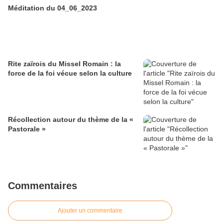
Méditation du 04_06_2023
Rite zaïrois du Missel Romain : la
force de la foi vécue selon la culture
Récollection autour du thème de la «
Pastorale »
Commentaires
Ajouter un commentaire