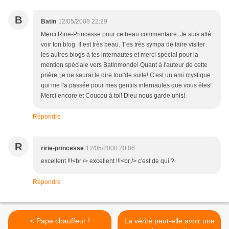
B
Batin
12/05/2008 22:29
Merci Ririe-Princesse pour ce beau commentaire. Je suis allé
voir ton blog. Il est très beau. T'es très sympa de faire visiter
les autres blogs à tes internautes et merci spécial pour la
mention spéciale vers Batinmonde! Quant à l'auteur de cette
prière, je ne saurai le dire tout'de suite! C'est un ami mystique
qui me l'a passée pour mes gentils internautes que vous êtes!
Merci encore et Coucou à toi! Dieu nous garde unis!
Répondre
R
ririe-princesse
12/05/2008 20:06
excellent !!!<br /> excellent !!!<br /> c'est de qui ?
Répondre
< Pape chauffeur !
La vérité peut-elle avoir une