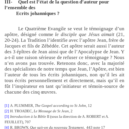
III-
Quel est l’état de la question d’auteur pour
l’ensemble des
Ecrits johanniques ?
Le Quatrième Evangile se veut le témoignage d’un
apôtre, désigné comme
le disciple que Jésus aimait
(21,
20-24). La Tradition l’identifie avec l’apôtre Jean, frère de
Jacques et fils de Zébédée. Cet apôtre serait aussi l’auteur
des 3 épîtres de Jean ainsi que de l’Apocalypse de Jean. Y
a-t-il une raison sérieuse de refuser ce témoignage ? Nous
n’en avons pas trouvée. Retenons donc, avec la majorité
des spécialistes de notre temps que Jean, l’Apôtre, est bien
l’auteur de tous les écrits johanniques, non qu’il les ait
tous écrits personnellement et directement, mais qu’il en
fût l’inspirateur en tant qu’initiateur et témoin-source de
chacune des cinq œuvres.
[1]
A. PLUMMER,
The Gospel according to St John
, 12
[2]
H. TROADEC,
Le Message de St Jean
, 2
[3]
Introduction à la Bible
II (sous la direction de A. ROBERT et A.
FEUILLET), 707
[4]
R. BROWN,
Que sait-on du nouveau Testament
,
443 note 17