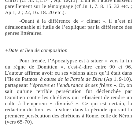
Christ (cf Jn. 1,1.14 ; Ap. 19,13). L’un et l’autre insistent
pareillement sur le témoignage (cf Jn 1, 7. 8. 15. 32 etc. ;
Ap 1, 2 ; 22, 16. 18. 20 etc.).
-Quant à la différence de « climat », il n’est ni
déraisonnable ni futile de l’expliquer par la différence des
genres littéraires.
+Date et lieu de composition
Pour Irénée, l’Apocalypse est à situer « vers la fin
du règne de Domitien », c'est-à-dire entre 90 et 96.
L’auteur affirme avoir eu ses visions alors qu’il était dans
l’île de Patmos
à cause de la Parole de Dieu
(Ap 1, 9-10),
partageant
l’épreuve et l’endurance de ses frères
». Or, on
sait qu’une terrible persécution fut déclenchée par
Domitien contre les chrétiens qui refusaient de rendre un
culte à l’empereur « divinisé ». Ce qui est certain, la
rédaction du livre est à situer dans la période qui suit la
première persécution des chrétiens à Rome, celle de Néron
(vers 65-70).