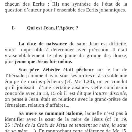
chacun des Ecrits ; III) une synthèse de l’état de la
question d’auteur pour l’ensemble des Ecrits johanniques.
I-
Qui est Jean, l’Apôtre ?
La date de naissance
de saint Jean est difficile,
voire
impossible à déterminer avec précision. Il était
vraisemblablement le plus jeune du groupe des douze,
plus
jeune que Jésus lui- même.
Son père Zébédée
était pêcheur
sur le lac de
Tibériade ; comme il avait sous ses ordres et à sa solde une
équipe de marins-pêcheurs (cf. Mc 1,20), on en conclut
qu’il jouissait
d’une certaine aisance. Cette conclusion
concorde avec Jn 18, 15 où il
est dit que
l’autre
disciple
,
on pense à Jean, était en relations avec le grand-prêtre de
Jérusalem, relation d’affaires...
Sa mère se nommait Salomé
, laquelle n’est pas à
identifier avec la sœur de la mère de Jésus (cf Jn 19,
25 :
Près de la Croix de Jésus se tenaient sa mère, la sœur
de sa mère
… ). En rapprochant cette référence de Mc 15,