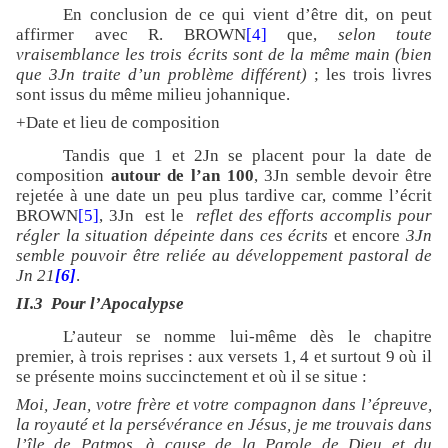
En conclusion de ce qui vient d’être dit, on peut
affirmer avec R. BROWN
[4]
que,
selon toute
vraisemblance les trois écrits sont de la même main (bien
que 3Jn traite d’un problème différent)
; les trois livres
sont issus du même milieu johannique.
+Date et lieu de composition
Tandis que 1 et 2Jn se placent pour la date de
composition
autour de l’an 100
, 3Jn semble devoir être
rejetée à une date un peu plus tardive car, comme l’écrit
BROWN
[5]
, 3Jn
est le
reflet des efforts accomplis pour
régler la situation dépeinte dans ces écrits
et encore
3Jn
semble pouvoir être reliée au développement pastoral de
Jn 21
[6]
.
II.3
Pour l’Apocalypse
L’auteur se nomme lui-même dès le chapitre
premier, à trois reprises : aux versets 1, 4 et surtout 9 où il
se présente moins succinctement et où il se situe :
Moi, Jean, votre frère et votre compagnon dans l’épreuve,
la royauté et la persévérance en Jésus, je me trouvais dans
l’île de Patmos, à cause de la Parole de Dieu et du