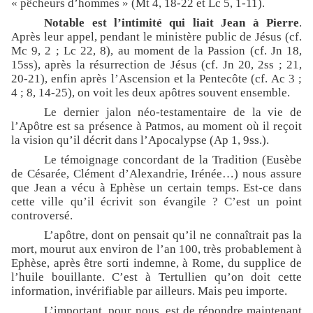
« pêcheurs d’hommes » (Mt 4, 18-22 et Lc 5, 1-11).
Notable est l’intimité qui liait Jean à Pierre
.
Après leur appel, pendant le ministère public de Jésus (cf.
Mc 9, 2 ; Lc 22, 8), au moment de la Passion (cf. Jn 18,
15ss), après la résurrection de Jésus (cf. Jn 20, 2ss ; 21,
20-21), enfin après l’Ascension et la Pentecôte (cf. Ac 3 ;
4 ; 8, 14-25), on voit les deux apôtres souvent ensemble.
Le dernier jalon néo-testamentaire de la vie de
l’Apôtre est sa présence à Patmos, au moment où il reçoit
la vision qu’il décrit dans l’Apocalypse (Ap 1, 9ss.).
Le témoignage concordant de la Tradition (Eusèbe
de Césarée, Clément d’Alexandrie, Irénée…) nous assure
que Jean a vécu à Ephèse un certain temps. Est-ce dans
cette ville qu’il écrivit son évangile ? C’est un point
controversé.
L’apôtre, dont on pensait qu’il ne connaîtrait pas la
mort, mourut aux environ de l’an 100, très probablement à
Ephèse, après être sorti indemne, à Rome, du supplice de
l’huile bouillante. C’est à Tertullien qu’on doit cette
information, invérifiable par ailleurs. Mais peu importe.
L’important, pour nous, est de répondre maintenant