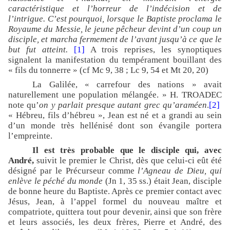
caractéristique et l’horreur de l’indécision et de
l’intrigue. C’est pourquoi, lorsque le Baptiste proclama le
Royaume du Messie, le jeune pêcheur devint d’un coup un
disciple, et marcha fermement de l’avant jusqu’à ce que le
but fut atteint.
[1]
A trois reprises, les synoptiques
signalent la manifestation du tempérament bouillant des
« fils du tonnerre » (cf Mc 9, 38 ; Lc 9, 54 et Mt 20, 20)
La Galilée, « carrefour des nations » avait
naturellement une population mélangée. » H. TROADEC
note qu’
on y parlait presque autant grec qu’araméen
.
[2]
« Hébreu, fils d’hébreu », Jean est né et a grandi au sein
d’un monde très hellénisé dont son évangile portera
l’empreinte.
Il est très probable que le disciple qui, avec
André,
suivit le premier le Christ, dès que celui-ci eût été
désigné par le Précurseur comme
l’Agneau de Dieu, qui
enlève le péché du monde
(Jn 1, 35 ss.) était Jean, disciple
de bonne heure du Baptiste. Après ce premier contact avec
Jésus, Jean, à l’appel formel du nouveau maître et
compatriote, quittera tout pour devenir, ainsi que son frère
et leurs associés, les deux frères, Pierre et André, des