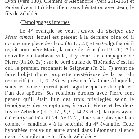
Lyon (vers 180), Clément d’Alexandrie (vers 211-216) et
Papias (vers 135) identifient sans hésitation avec Jean, le
fils de Zébédée.
-
Témoignages internes
Le 4° évangile se veut l’œuvre du
disciple que
Jésus aimait
, lequel est présent à la dernière cène où il
occupe une place de choix (Jn 13, 23) et au Golgotha où il
reçoit pour mère Marie, la mère de Jésus (Jn 19, 26). A la
nouvelle du tombeau vide, il y court en compagnie de
Pierre (Jn 20, 2s) ; sur le bord du lac de Tibériade, c’est lui
qui, le premier, reconnaît le Seigneur (Jn 21, 7) avant de
faire l’objet d’une prophétie mystérieuse de la part du
ressuscité (Jn 21, 20-23). Sa présence à la Cène, à laquelle,
seuls les douze prirent part, signifie que ce disciple est
l’un des apôtres. Ses relations étroites avec Pierre font
penser qu’il était l’un des trois privilégiés selon le
témoignage des synoptiques, à savoir Pierre et les deux
fils de Zébédée (cf. 5,17 ; 9,2 ; 14,23 et //). Jacques ayant
été martyrisé très tôt (cf. Ac 12,2), il ne reste plus que Jean
comme « candidat » à la paternité du 4° évangile. Cette
hypothèse trouve un autre appui dans l’étonnant silence
de cet évangile sur « les fils de Zébédée ».