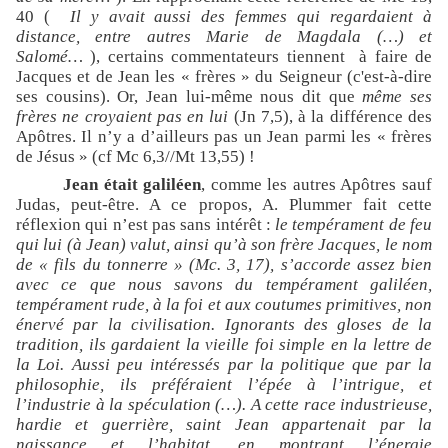
40 (
Il y avait aussi des femmes qui regardaient à
distance, entre autres Marie de Magdala (…) et
Salomé…
), certains commentateurs tiennent
à faire de
Jacques et de Jean les « frères » du Seigneur (c'est-à-dire
ses cousins). Or, Jean lui-même nous dit que
même ses
frères ne croyaient pas en lui
(Jn 7,5), à la différence des
Apôtres. Il n’y a d’ailleurs pas un Jean parmi les « frères
de Jésus » (cf Mc 6,3//Mt 13,55) !
Jean était galiléen
, comme les autres Apôtres sauf
Judas, peut-être. A ce propos, A. Plummer fait cette
réflexion qui n’est pas sans intérêt :
le tempérament de feu
qui lui (à Jean) valut, ainsi qu’à son frère Jacques, le nom
de « fils du tonnerre » (Mc. 3, 17), s’accorde assez bien
avec ce que nous savons du tempérament galiléen,
tempérament rude, à la foi et aux coutumes primitives, non
énervé par la civilisation. Ignorants des gloses de la
tradition, ils gardaient la vieille foi simple en la lettre de
la Loi. Aussi peu intéressés par la politique que par la
philosophie, ils préféraient l’épée à l’intrigue, et
l’industrie à la spéculation (…). A cette race industrieuse,
hardie et guerrière, saint Jean appartenait par la
naissance et l’habitat, en montrant l’énergie