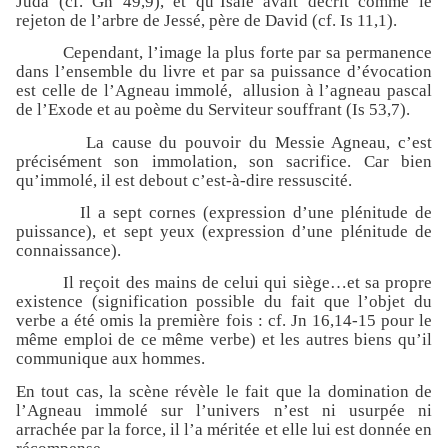
Juda (cf. Gn 49,9), et qu’Isaïe avait décrit comme le
rejeton de l’arbre de Jessé, père de David (cf. Is 11,1).
Cependant, l’image la plus forte par sa permanence
dans l’ensemble du livre et par sa puissance d’évocation
est celle de l’Agneau immolé,
allusion à l’agneau pascal
de l’Exode et au poème du Serviteur souffrant (Is 53,7).
La cause du pouvoir du Messie Agneau, c’est
précisément son immolation, son sacrifice. Car bien
qu’immolé, il est debout c’est-à-dire ressuscité.
Il a sept cornes (expression d’une plénitude de
puissance), et sept yeux (expression d’une plénitude de
connaissance).
Il reçoit des mains de celui qui siège…et sa propre
existence (signification possible du fait que l’objet du
verbe a été omis la première fois : cf. Jn 16,14-15 pour le
même emploi de ce même verbe) et les autres biens qu’il
communique aux hommes.
En tout cas, la scène révèle le fait que la domination de
l’Agneau immolé sur l’univers n’est ni usurpée ni
arrachée par la force, il l’a méritée et elle lui est donnée en