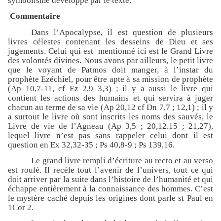
symbolisme développé par le texte.
Commentaire
Dans l’Apocalypse, il est question de plusieurs
livres célestes contenant les desseins de Dieu et ses
jugements. Celui qui est
mentionné ici est le Grand Livre
des volontés divines. Nous avons par ailleurs, le petit livre
que le voyant de Patmos doit manger, à l’instar du
prophète Ezéchiel, pour être apte à sa mission de prophète
(Ap 10,7-11, cf Ez 2,9–3,3) ; il y a aussi le livre qui
contient les actions des humains et qui servira à juger
chacun au terme de sa vie (Ap 20,12 cf Dn 7,7 ; 12,1) ; il y
a surtout le livre où sont inscrits les noms des sauvés, le
Livre de vie de l’Agneau (Ap 3,5 ; 20,12.15 ; 21,27),
lequel livre n’est pas sans rappeler celui dont il est
question en Ex 32,32-35 ; Ps 40,8-9 ; Ps 139,16.
Le grand livre rempli d’écriture au recto et au verso
est roulé. Il recèle tout l’avenir de l’univers, tout ce qui
doit arriver par la suite dans l’histoire de l’humanité et qui
échappe entièrement à la connaissance des hommes. C’est
le mystère caché depuis les origines dont parle st Paul en
1Cor 2.