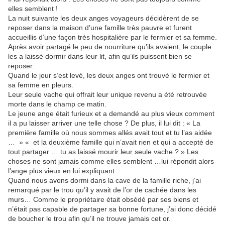
elles semblent !
La nuit suivante les deux anges voyageurs décidèrent de se
reposer dans la maison d’une famille très pauvre et furent
accueillis d’une façon très hospitalière par le fermier et sa femme.
Après avoir partagé le peu de nourriture qu’ils avaient, le couple
les a laissé dormir dans leur lit, afin qu’ils puissent bien se
reposer.
Quand le jour s’est levé, les deux anges ont trouvé le fermier et
sa femme en pleurs.
Leur seule vache qui offrait leur unique revenu a été retrouvée
morte dans le champ ce matin.
Le jeune ange était furieux et a demandé au plus vieux comment
il a pu laisser arriver une telle chose ? De plus, il lui dit : « La
première famille où nous sommes allés avait tout et tu l’as aidée
… » « et la deuxième famille qui n’avait rien et qui a accepté de
tout partager … tu as laissé mourir leur seule vache ? » Les
choses ne sont jamais comme elles semblent …lui répondit alors
l’ange plus vieux en lui expliquant …
Quand nous avons dormi dans la cave de la famille riche, j’ai
remarqué par le trou qu’il y avait de l’or de cachée dans les
murs… Comme le propriétaire était obsédé par ses biens et
n’était pas capable de partager sa bonne fortune, j’ai donc décidé
de boucher le trou afin qu’il ne trouve jamais cet or.