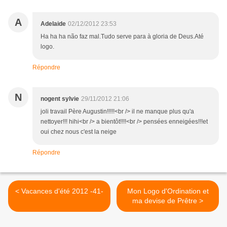
A
Adelaide
02/12/2012 23:53
Ha ha ha não faz mal.Tudo serve para à gloria de Deus.Até
logo.
Répondre
N
nogent sylvie
29/11/2012 21:06
joli travail Père Augustin!!!!!<br /> il ne manque plus qu'a
nettoyer!!! hihi<br /> a bientôt!!!!<br /> pensées enneigées!!!et
oui chez nous c'est la neige
Répondre
< Vacances d'été 2012 -41-
Mon Logo d'Ordination et
ma devise de Prêtre >