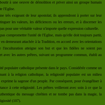
boutir à une oeuvre de démolition et priver ainsi un groupe humain
e l'Eglise.
e très exigeant de leur apostolat; ils apprendront à porter sur leur
inguer les valeurs, les déficiences ou les erreurs, et à discerner les
pas pour une véritable valeur n'importe quelle expression culturelle.
t pas compromettre l'unité de l'Eglise, mais qu'elle doit toujours partir,
 en demeurant attachée à la Tradition, en accord avec les orientations
 l'inculturation atteigne son but et que les fidèles ne soient pas
e et avec les autres prêtres, suivant un programme commun, établi au
osité populaire catholique présente dans le pays. Considérée comme un
ant à la religion catholique, la religiosité populaire est un milieu
lle exprime la sagesse d'un peuple. Par conséquent, pour évangéliser à
ance à cette religiosité. Les prêtres veilleront avec soin à ce que la
 authentique du message chrétien et ne tombe pas dans la magie, la
igiosité (107).