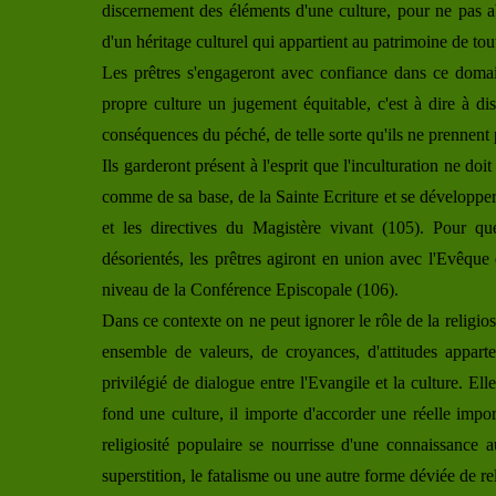
discernement des éléments d'une culture, pour ne pas a
d'un héritage culturel qui appartient au patrimoine de tout
Les prêtres s'engageront avec confiance dans ce domain
propre culture un jugement équitable, c'est à dire à dist
conséquences du péché, de telle sorte qu'ils ne prennent 
Ils garderont présent à l'esprit que l'inculturation ne doi
comme de sa base, de la Sainte Ecriture et se développer
et les directives du Magistère vivant (105). Pour que
désorientés, les prêtres agiront en union avec l'Evêqu
niveau de la Conférence Episcopale (106).
Dans ce contexte on ne peut ignorer le rôle de la religi
ensemble de valeurs, de croyances, d'attitudes apparten
privilégié de dialogue entre l'Evangile et la culture. E
fond une culture, il importe d'accorder une réelle import
religiosité populaire se nourrisse d'une connaissance
superstition, le fatalisme ou une autre forme déviée de rel