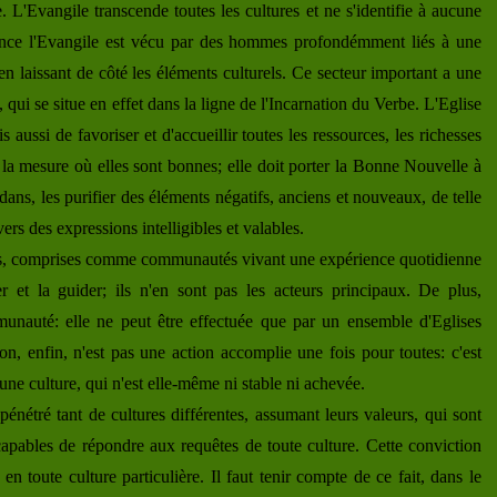
e. L'Evangile transcende toutes les cultures et ne s'identifie à aucune
once l'Evangile est vécu par des hommes profondémment liés à une
en laissant de côté les éléments culturels. Ce secteur important a une
 qui se situe en effet dans la ligne de l'Incarnation du Verbe. L'Eglise
 aussi de favoriser et d'accueillir toutes les ressources, les richesses
 la mesure où elles sont bonnes; elle doit porter la Bonne Nouvelle à
ans, les purifier des éléments négatifs, anciens et nouveaux, de telle
rs des expressions intelligibles et valables.
lières, comprises comme communautés vivant une expérience quotidienne
r et la guider; ils n'en sont pas les acteurs principaux. De plus,
mmunauté: elle ne peut être effectuée que par un ensemble d'Eglises
ion, enfin, n'est pas une action accomplie une fois pour toutes: c'est
une culture, qui n'est elle-même ni stable ni achevée.
 pénétré tant de cultures différentes, assumant leurs valeurs, qui sont
apables de répondre aux requêtes de toute culture. Cette conviction
n toute culture particulière. Il faut tenir compte de ce fait, dans le